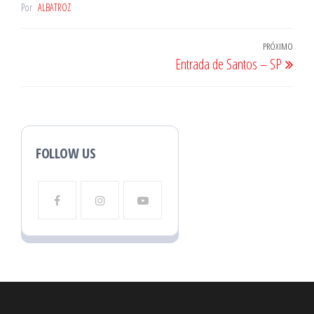
Por
ALBATROZ
Navegação
PRÓXIMO
Próx
Entrada de Santos – SP
de
post
Post
FOLLOW US